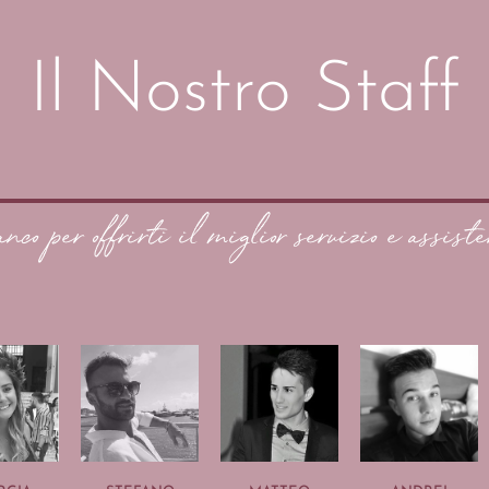
Il Nostro Staff
anco per offrirti il miglior servizio e assiste