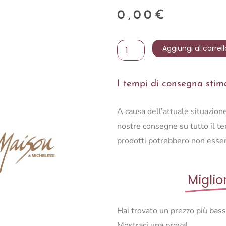
0,00
€
Portacandele
Aggiungi al carrell
oro
15
I tempi di consegna stimat
quantità
A causa dell’attuale situazio
nostre consegne su tutto il ter
prodotti potrebbero non esser
Miglio
Hai trovato un prezzo più bas
Mostraci una prova!