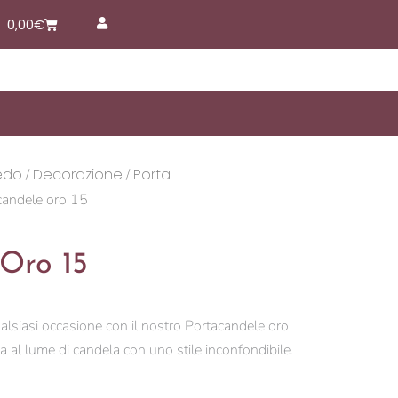
Carrello
0,00
€
edo
Decorazione
Porta
/
/
candele oro 15
Oro 15
ualsiasi occasione con il nostro Portacandele oro
za al lume di candela con uno stile inconfondibile.