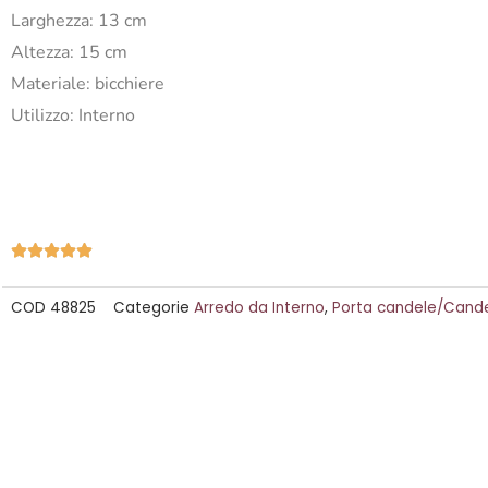
Larghezza: 13 cm
Altezza: 15 cm
Materiale: bicchiere
Utilizzo: Interno
Valutazione





5
COD
48825
Categorie
Arredo da Interno
,
Porta candele/Cande
su
5