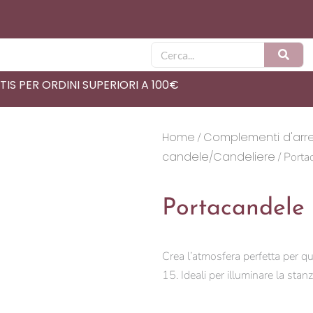
Cerca
IS PER ORDINI SUPERIORI A 100€
Home
Complementi d'arr
/
candele/Candeliere
/ Porta
Portacandele 
Crea l’atmosfera perfetta per q
15. Ideali per illuminare la stan