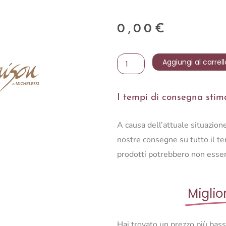
0,00
€
Portacandele
Aggiungi al carrell
ghirlanda
28
I tempi di consegna stimat
inox
quantità
A causa dell’attuale situazio
nostre consegne su tutto il ter
prodotti potrebbero non esser
Miglio
Hai trovato un prezzo più bas