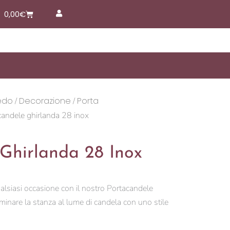
Carrello
0,00
€
edo
Decorazione
Porta
/
/
candele ghirlanda 28 inox
Ghirlanda 28 Inox
ualsiasi occasione con il nostro Portacandele
luminare la stanza al lume di candela con uno stile