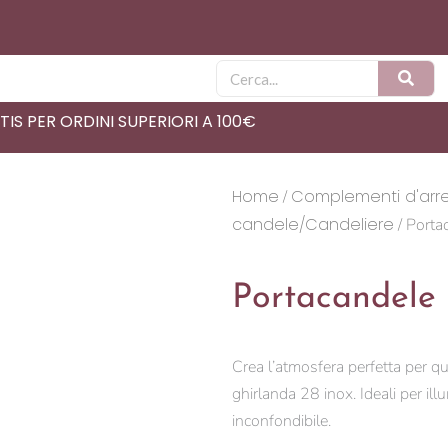
Cerca
IS PER ORDINI SUPERIORI A 100€
Home
Complementi d'arr
/
candele/Candeliere
/ Porta
Portacandele 
Crea l’atmosfera perfetta per q
ghirlanda 28 inox. Ideali per il
inconfondibile.