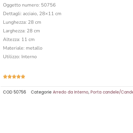
Oggetto numero: 50756
Dettagli: acciaio, 28×11 cm
Lunghezza: 28 cm
Larghezza: 28 cm
Altezza: 11 cm
Materiale: metallo
Utilizzo: Interno
Valutazione





5
COD
50756
Categorie
Arredo da Interno
,
Porta candele/Cande
su
5