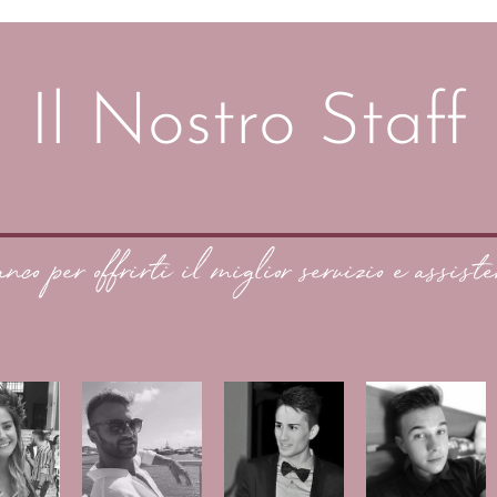
Il Nostro Staff
anco per offrirti il miglior servizio e assiste