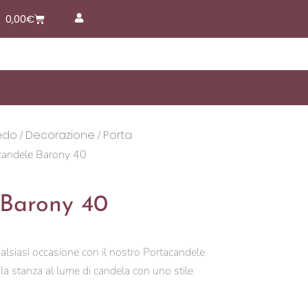
Carrello
0,00
€
edo
Decorazione
Porta
/
/
candele Barony 40
 Barony 40
ualsiasi occasione con il nostro Portacandele
 la stanza al lume di candela con uno stile