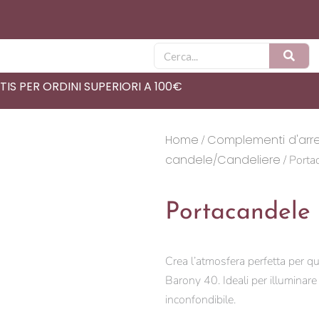
Cerca
IS PER ORDINI SUPERIORI A 100€
Home
Complementi d'arr
/
candele/Candeliere
/ Porta
Portacandele
Crea l’atmosfera perfetta per q
Barony 40. Ideali per illuminare
inconfondibile.