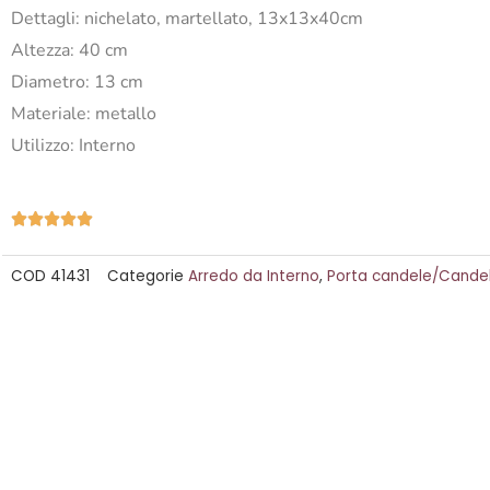
Dettagli: nichelato, martellato, 13x13x40cm
Altezza: 40 cm
Diametro: 13 cm
Materiale: metallo
Utilizzo: Interno
Valutazione





5
COD
41431
Categorie
Arredo da Interno
,
Porta candele/Candel
su
5