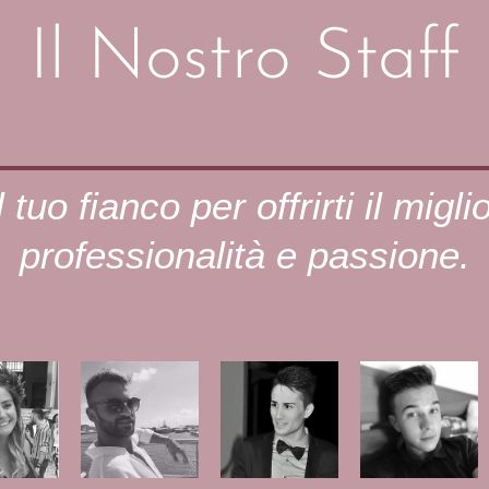
Il Nostro Staff
 tuo fianco per offrirti il migli
professionalità e passione.