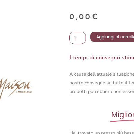
0,00
€
Portacandele
Aggiungi al carrell
Barony
40
I tempi di consegna stimat
quantità
A causa dell’attuale situazio
nostre consegne su tutto il ter
prodotti potrebbero non esser
Miglio
Hai trovato un prezzo più bas