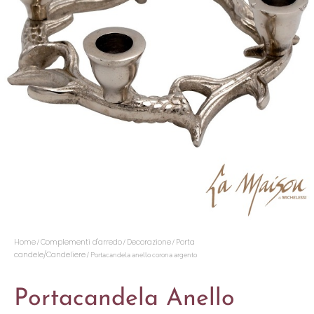
Home
Complementi d'arredo
Decorazione
Porta
/
/
/
candele/Candeliere
/ Portacandela anello corona argento
Portacandela Anello