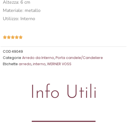
Altezza: 6 cm
Materiale: metallo
Utilizzo: Interno
Valutazione





5
su
COD
49049
Categorie
Arredo da Interno
,
Porta candele/Candeliere
5
Etichette
arredo
,
interno
,
WERNER VOSS
Info Utili