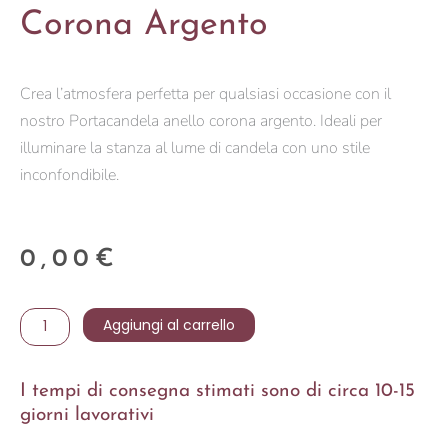
Corona Argento
Crea l’atmosfera perfetta per qualsiasi occasione con il
nostro Portacandela anello corona argento. Ideali per
illuminare la stanza al lume di candela con uno stile
inconfondibile.
0,00
€
Portacandela
Aggiungi al carrello
anello
corona
I tempi di consegna stimati sono di circa 10-15
argento
giorni lavorativi
quantità