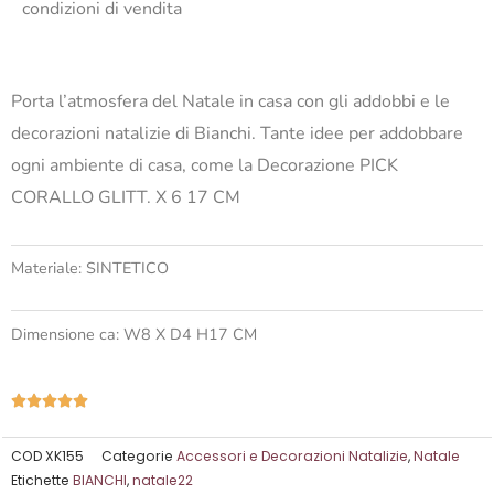
condizioni di vendita
Porta l’atmosfera del Natale in casa con gli addobbi e le
decorazioni natalizie di Bianchi. Tante idee per addobbare
ogni ambiente di casa, come la Decorazione PICK
CORALLO GLITT. X 6 17 CM
Materiale: SINTETICO
Dimensione ca: W8 X D4 H17 CM
Valutazione





5
su
COD
XK155
Categorie
Accessori e Decorazioni Natalizie
,
Natale
Etichette
BIANCHI
,
natale22
5