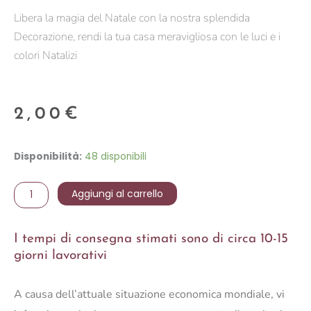
Libera la magia del Natale con la nostra splendida
Decorazione, rendi la tua casa meravigliosa con le luci e i
colori Natalizi
2,00
€
PICK
Disponibilità:
48 disponibili
CORALLO
GLITT.
Aggiungi al carrello
X
6
I tempi di consegna stimati sono di circa 10-15
17
giorni lavorativi
CM
quantità
A causa dell’attuale situazione economica mondiale, vi