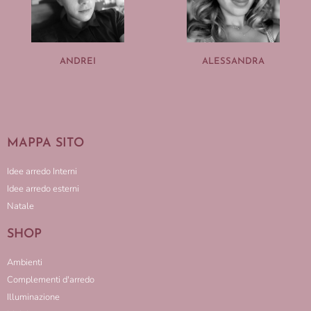
ANDREI
ALESSANDRA
MAPPA SITO
Idee arredo Interni
Idee arredo esterni
Natale
SHOP
Ambienti
Complementi d'arredo
Illuminazione