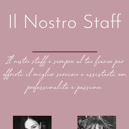
Il Nostro Staff
Il nostro staff è sempre al tuo fianco per
offrirti il miglior servizio e assisterti con
professionalità e passione.