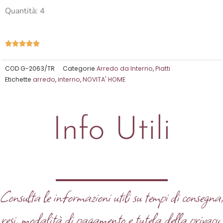
Quantità: 4
Valutazione





5
su
COD
G-2063/TR
Categorie
Arredo da Interno
,
Piatti
Etichette
arredo
,
interno
,
NOVITA' HOME
5
Info Utili
Consulta le informazioni utili su tempi di consegna
resi, modalità di pagamento e tutela della privacy.