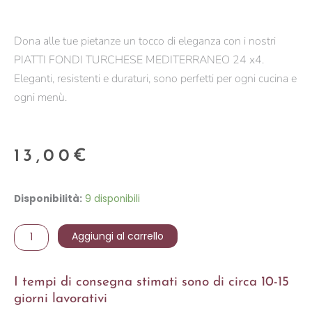
Dona alle tue pietanze un tocco di eleganza con i nostri
PIATTI FONDI TURCHESE MEDITERRANEO 24 x4.
Eleganti, resistenti e duraturi, sono perfetti per ogni cucina e
ogni menù.
13,00
€
MEDITERRANEO
Disponibilità:
9 disponibili
-
PIATTO
Aggiungi al carrello
FONDO
TURCHESE
I tempi di consegna stimati sono di circa 10-15
quantità
giorni lavorativi