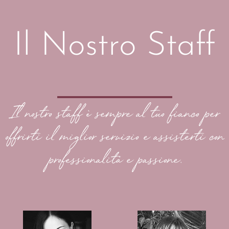
Il Nostro Staff
Il nostro staff è sempre al tuo fianco per
offrirti il miglior servizio e assisterti con
professionalità e passione.