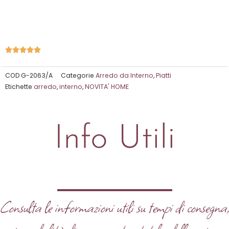
Valutazione





5
su
COD
G-2063/A
Categorie
Arredo da Interno
,
Piatti
Etichette
arredo
,
interno
,
NOVITA' HOME
5
Info Utili
Consulta le informazioni utili su tempi di consegna