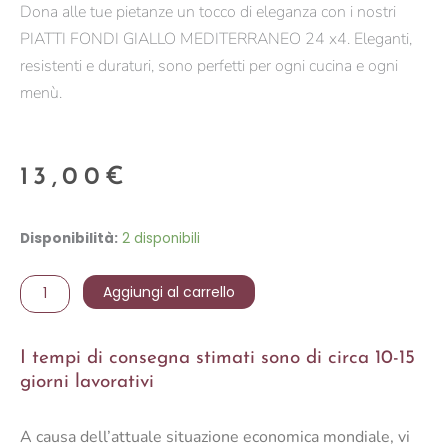
Dona alle tue pietanze un tocco di eleganza con i nostri
PIATTI FONDI GIALLO MEDITERRANEO 24 x4. Eleganti,
resistenti e duraturi, sono perfetti per ogni cucina e ogni
menù.
13,00
€
MEDITERRANEO
Disponibilità:
2 disponibili
-
PIATTO
Aggiungi al carrello
FONDO
GIALLO
I tempi di consegna stimati sono di circa 10-15
quantità
giorni lavorativi
A causa dell’attuale situazione economica mondiale, vi