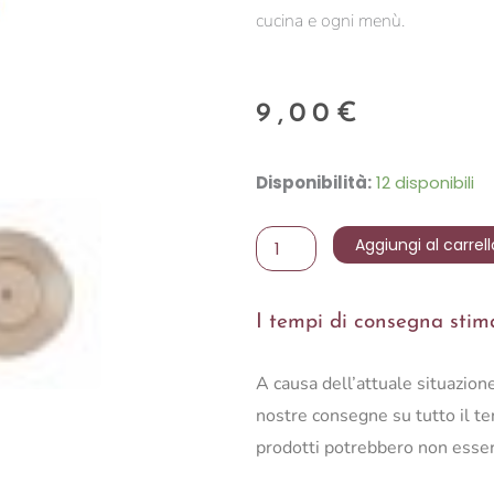
cucina e ogni menù.
9,00
€
MEDITERRANEO
Disponibilità:
12 disponibili
-
PIATTO
Aggiungi al carrell
DESSERT
ROSSO
I tempi di consegna stimat
quantità
A causa dell’attuale situazio
nostre consegne su tutto il ter
prodotti potrebbero non esser