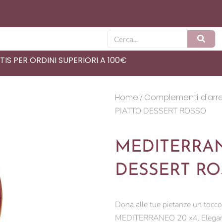
Cerca
IS PER ORDINI SUPERIORI A 100€
Home
Complementi d'arr
/
PIATTO DESSERT ROSSO
MEDITERRAN
DESSERT R
Dona alle tue pietanze un toc
MEDITERRANEO 20 x4. Eleganti, r