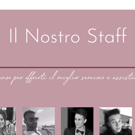
Il Nostro Staff
anco per offrirti il miglior servizio e assiste