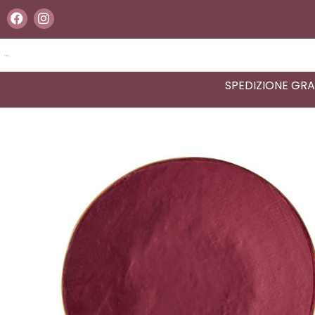
Vai
F
I
a
n
al
c
s
contenuto
e
t
b
a
o
g
SPEDIZIONE GRAT
o
r
k
a
m