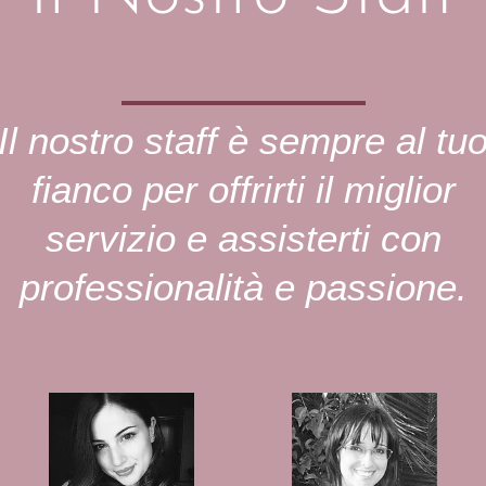
Il nostro staff è sempre al tu
fianco per offrirti il miglior
servizio e assisterti con
professionalità e passione.