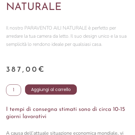
NATURALE
Il nostro PARAVENTO AILI NATURALE è perfetto per
arredare la tua camera da letto. Il suo design unico e la sua
semplicità lo rendono ideale per qualsiasi casa.
387,00
€
PARAVENTO
Aggiungi al carrello
AILI
NATURALE
I tempi di consegna stimati sono di circa 10-15
quantità
giorni lavorativi
A causa dell’attuale situazione economica mondiale, vi