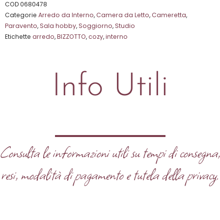
su
COD
0680478
Categorie
Arredo da Interno
,
Camera da Letto
,
Cameretta
,
5
Paravento
,
Sala hobby
,
Soggiorno
,
Studio
Etichette
arredo
,
BIZZOTTO
,
cozy
,
interno
Info Utili
Consulta le informazioni utili su tempi di consegna
resi, modalità di pagamento e tutela della privacy.