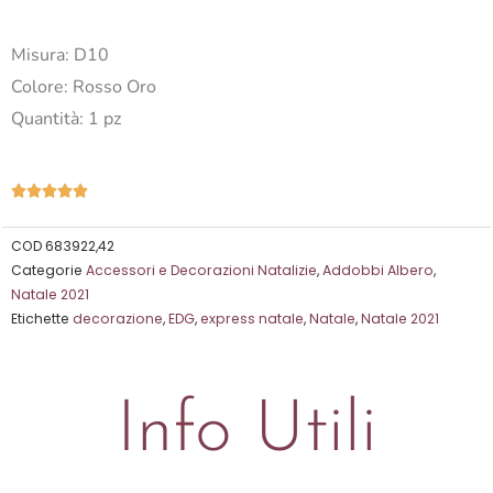
Misura: D10
Colore: Rosso Oro
Quantità: 1 pz
Valutazione





5
su
COD
683922,42
Categorie
Accessori e Decorazioni Natalizie
,
Addobbi Albero
,
5
Natale 2021
Etichette
decorazione
,
EDG
,
express natale
,
Natale
,
Natale 2021
Info Utili