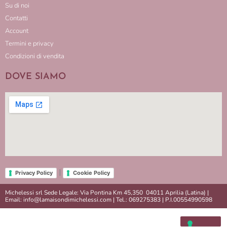
Su di noi
Contatti
Account
Termini e privacy
Condizioni di vendita
DOVE SIAMO
|
Privacy Policy
Cookie Policy
Michelessi srl Sede Legale: Via Pontina Km 45,350 04011 Aprilia (Latina) |
Email: info@lamaisondimichelessi.com | Tel.: 069275383 | P.I.00554990598