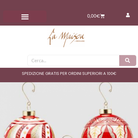
Vai
al
Carrello
0,00
€
contenuto
Cerca
SPEDIZIONE GRATIS PER ORDINI SUPERIORI A 100€