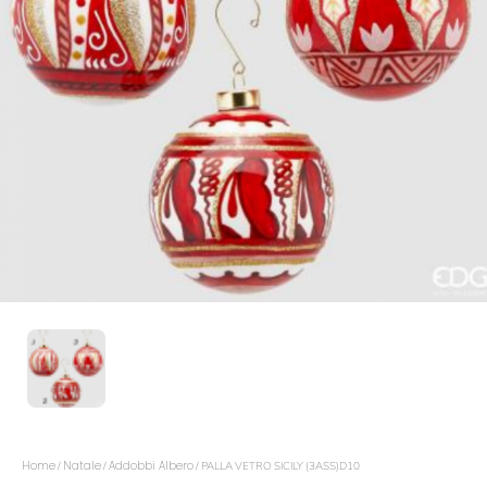
Home
Natale
Addobbi Albero
/
/
/ PALLA VETRO SICILY (3ASS)D10