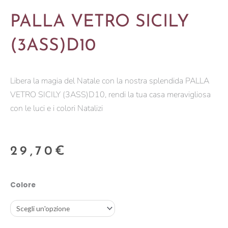
PALLA VETRO SICILY
(3ASS)D10
Libera la magia del Natale con la nostra splendida PALLA
VETRO SICILY (3ASS)D10, rendi la tua casa meravigliosa
con le luci e i colori Natalizi
29,70
€
PALLA
Colore
VETRO
SICILY
(3ASS)D10