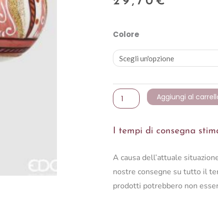
29,70
€
PALLA
Colore
VETRO
SICILY
(3ASS)D10
quantità
Aggiungi al carrell
I tempi di consegna stimat
A causa dell’attuale situazio
nostre consegne su tutto il ter
prodotti potrebbero non esser