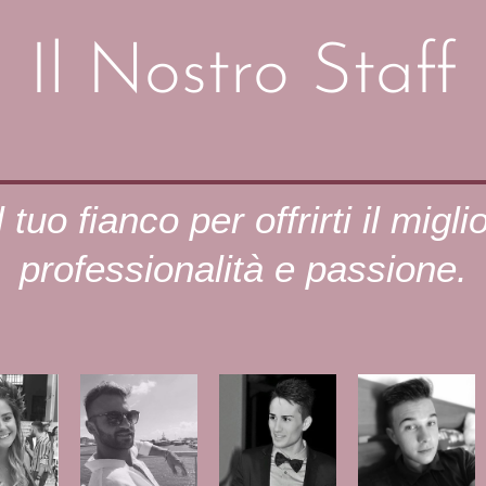
Il Nostro Staff
 tuo fianco per offrirti il migli
professionalità e passione.