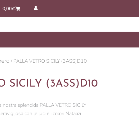
Carrello
0,00
€
bero
/ PALLA VETRO SICILY (3ASS)D10
 SICILY (3ASS)D10
 la nostra splendida PALLA VETRO SICILY
vigliosa con le luci e i colori Natalizi