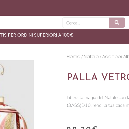
Cerca
IS PER ORDINI SUPERIORI A 100€
Home
Natale
Addobbi Al
/
/
PALLA VETRO
Libera la magia del Natale con
(3ASS)D10, rendi la tua casa mera