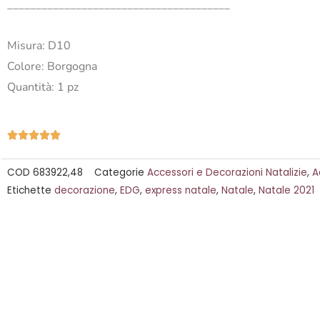
_______________________________________
Misura: D10
Colore: Borgogna
Quantità: 1 pz
Valutazione





5
COD
683922,48
Categorie
Accessori e Decorazioni Natalizie
,
A
su
Etichette
decorazione
,
EDG
,
express natale
,
Natale
,
Natale 2021
5