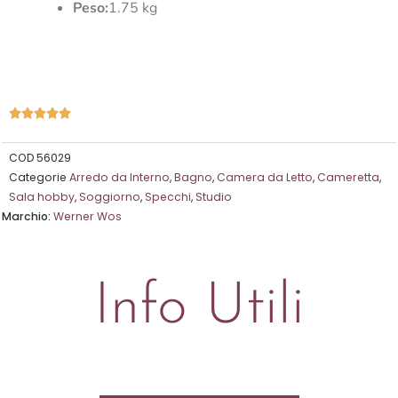
Peso:
1.75 kg
Valutazione





5
su
COD
56029
Categorie
Arredo da Interno
,
Bagno
,
Camera da Letto
,
Cameretta
,
5
Sala hobby
,
Soggiorno
,
Specchi
,
Studio
Marchio:
Werner Wos
Info Utili