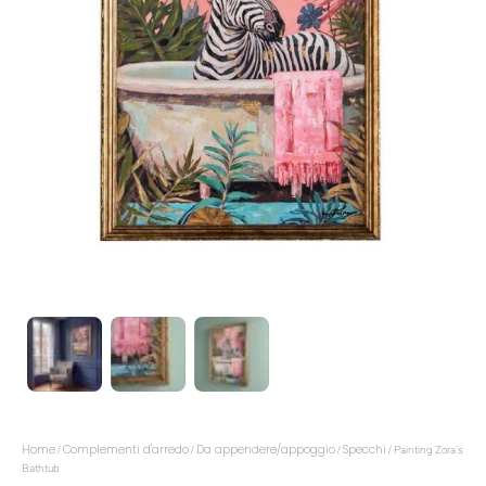
Home
Complementi d'arredo
Da appendere/appoggio
Specchi
/
/
/
/ Painting Zora’s
Bathtub