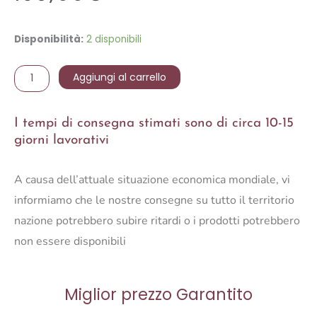
Painting
Disponibilità:
2 disponibili
Zora's
Bathtub
Aggiungi al carrello
quantità
I tempi di consegna stimati sono di circa 10-15
giorni lavorativi
A causa dell’attuale situazione economica mondiale, vi
informiamo che le nostre consegne su tutto il territorio
nazione potrebbero subire ritardi o i prodotti potrebbero
non essere disponibili
Miglior prezzo Garantito