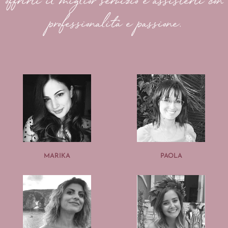
offrirti il miglior servizio e assisterti con
professionalità e passione.
MARIKA
PAOLA