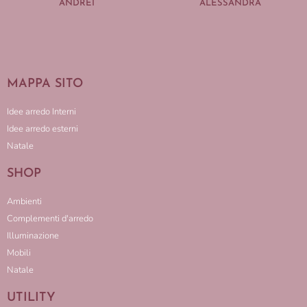
ANDREI
ALESSANDRA
MAPPA SITO
Idee arredo Interni
Idee arredo esterni
Natale
SHOP
Ambienti
Complementi d'arredo
Illuminazione
Mobili
Natale
UTILITY