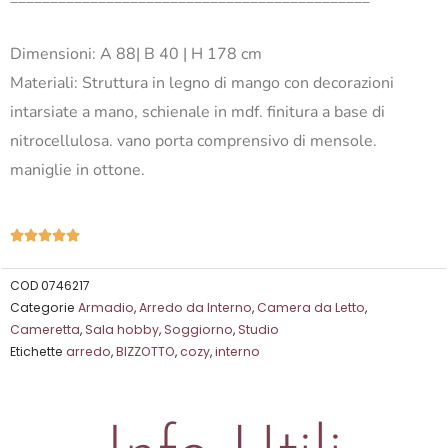
Dimensioni: A 88| B 40 | H 178 cm
Materiali: Struttura in legno di mango con decorazioni
intarsiate a mano, schienale in mdf. finitura a base di
nitrocellulosa. vano porta comprensivo di mensole.
maniglie in ottone.
Valutazione





5
su
COD
0746217
Categorie
Armadio
,
Arredo da Interno
,
Camera da Letto
,
5
Cameretta
,
Sala hobby
,
Soggiorno
,
Studio
Etichette
arredo
,
BIZZOTTO
,
cozy
,
interno