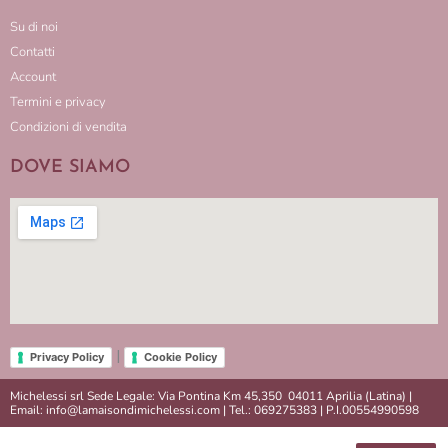
Su di noi
Contatti
Account
Termini e privacy
Condizioni di vendita
DOVE SIAMO
|
Privacy Policy
Cookie Policy
Michelessi srl Sede Legale: Via Pontina Km 45,350 04011 Aprilia (Latina) |
Email: info@lamaisondimichelessi.com | Tel.: 069275383 | P.I.00554990598