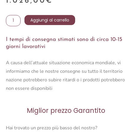
1.026,00
€
MOBILE
Aggiungi al carrello
2A
MAYRA
I tempi di consegna stimati sono di circa 10-15
L
giorni lavorativi
quantità
A causa dell’attuale situazione economica mondiale, vi
informiamo che le nostre consegne su tutto il territorio
nazione potrebbero subire ritardi o i prodotti potrebbero
non essere disponibili
Miglior prezzo Garantito
Hai trovato un prezzo più basso del nostro?