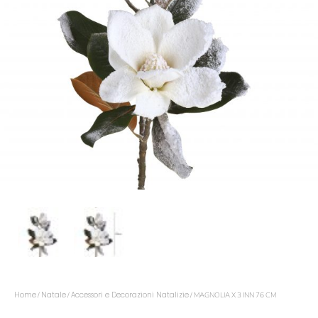
Home
Natale
Accessori e Decorazioni Natalizie
/
/
/ MAGNOLIA X 3 INN 76 CM