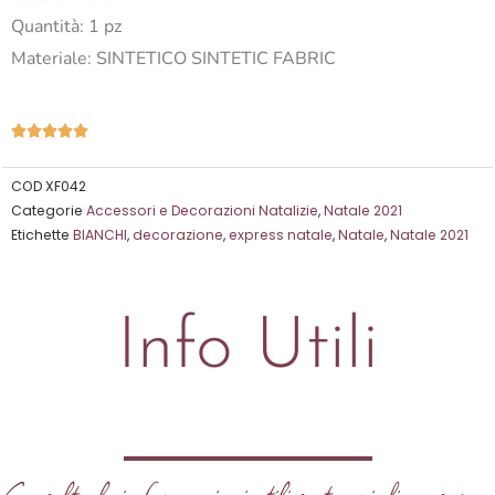
Quantità: 1 pz
Materiale: SINTETICO SINTETIC FABRIC
Valutazione





5
su
COD
XF042
Categorie
Accessori e Decorazioni Natalizie
,
Natale 2021
5
Etichette
BIANCHI
,
decorazione
,
express natale
,
Natale
,
Natale 2021
Info Utili