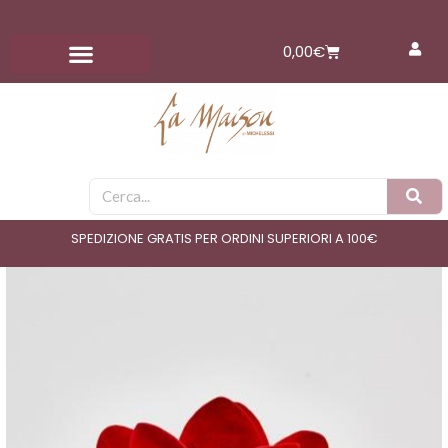
Vai
al
Carrello
0,00
€
contenuto
Cerca
SPEDIZIONE GRATIS PER ORDINI SUPERIORI A 100€