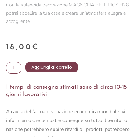
Con la splendida decorazione MAGNOLIA BELL PICK H28
potrai abbellire la tua casa e creare un’atmosfera allegra e
accogliente.
18,00
€
MAGNOLIA
Aggiungi al carrello
BELL
PICK
I tempi di consegna stimati sono di circa 10-15
H28
giorni lavorativi
quantità
A causa dell’attuale situazione economica mondiale, vi
informiamo che le nostre consegne su tutto il territorio
nazione potrebbero subire ritardi o i prodotti potrebbero