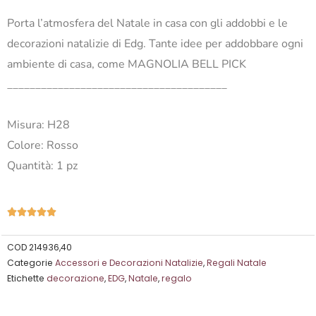
Porta l’atmosfera del Natale in casa con gli addobbi e le
decorazioni natalizie di Edg. Tante idee per addobbare ogni
ambiente di casa, come MAGNOLIA BELL PICK
_______________________________________
Misura: H28
Colore: Rosso
Quantità: 1 pz
Valutazione





5
su
COD
214936,40
Categorie
Accessori e Decorazioni Natalizie
,
Regali Natale
5
Etichette
decorazione
,
EDG
,
Natale
,
regalo