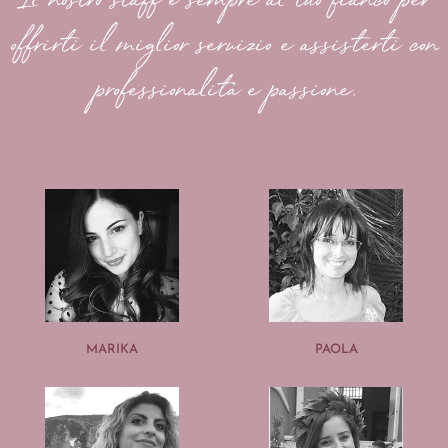
Il nostro staff è sempre al tuo fianco per
offrirti il miglior servizio e assisterti con
professionalità e passione.
MARIKA
PAOLA