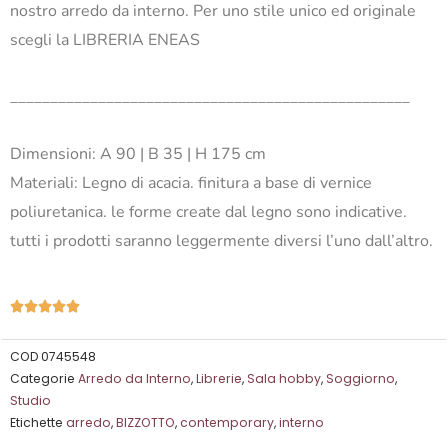
nostro arredo da interno. Per uno stile unico ed originale
scegli la LIBRERIA ENEAS
__________________________________________________
Dimensioni: A 90 | B 35 | H 175 cm
Materiali:
Legno di acacia. finitura a base di vernice
poliuretanica. le forme create dal legno sono indicative.
tutti i prodotti saranno leggermente diversi l’uno dall’altro.
Valutazione





5
su
COD
0745548
Categorie
Arredo da Interno
,
Librerie
,
Sala hobby
,
Soggiorno
,
5
Studio
Etichette
arredo
,
BIZZOTTO
,
contemporary
,
interno