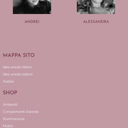
ANDREI
ALESSANDRA
MAPPA SITO
Idee arredo Interni
Idee arredo esterni
Natale
SHOP
Ambienti
Complementi d'arredo
Illuminazione
Mobili