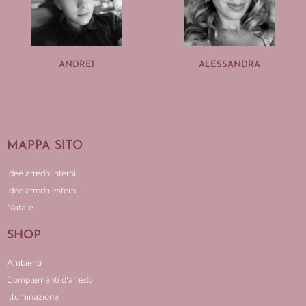
ANDREI
ALESSANDRA
MAPPA SITO
Idee arredo Interni
Idee arredo esterni
Natale
SHOP
Ambienti
Complementi d'arredo
Illuminazione