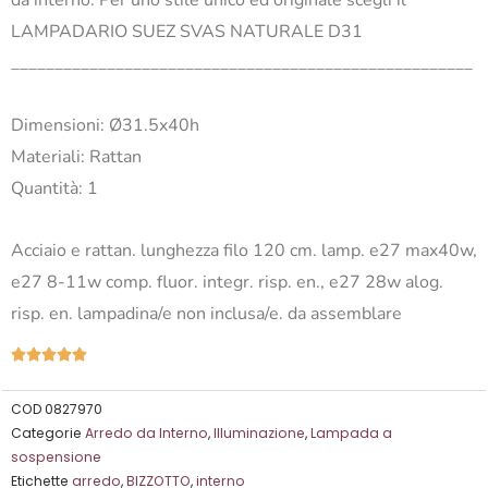
LAMPADARIO SUEZ SVAS NATURALE D31
_____________________________________________________
Dimensioni: Ø31.5x40h
Materiali: Rattan
Quantità: 1
Acciaio e rattan. lunghezza filo 120 cm. lamp. e27 max40w,
e27 8-11w comp. fluor. integr. risp. en., e27 28w alog.
risp. en. lampadina/e non inclusa/e. da assemblare
Valutazione





5
su
COD
0827970
Categorie
Arredo da Interno
,
Illuminazione
,
Lampada a
5
sospensione
Etichette
arredo
,
BIZZOTTO
,
interno