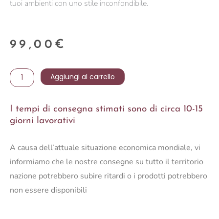
tuoi ambienti con uno stile inconfondibile.
99,00
€
LAMPADARIO
Aggiungi al carrello
SUEZ
SVAS
I tempi di consegna stimati sono di circa 10-15
NATURALE
giorni lavorativi
D31
quantità
A causa dell’attuale situazione economica mondiale, vi
informiamo che le nostre consegne su tutto il territorio
nazione potrebbero subire ritardi o i prodotti potrebbero
non essere disponibili