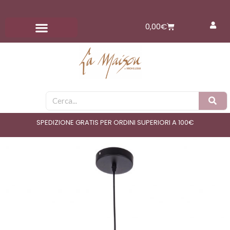
Vai
al
Carrello
0,00
€
contenuto
Cerca
SPEDIZIONE GRATIS PER ORDINI SUPERIORI A 100€