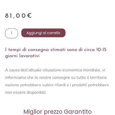
81,00
€
LAMPADARIO
Aggiungi al carrello
ASTRO
SAGOMATO
I tempi di consegna stimati sono di circa 10-15
GRIGIO
giorni lavorativi
D50
quantità
A causa dell’attuale situazione economica mondiale, vi
informiamo che le nostre consegne su tutto il territorio
nazione potrebbero subire ritardi o i prodotti potrebbero
non essere disponibili
Miglior prezzo Garantito