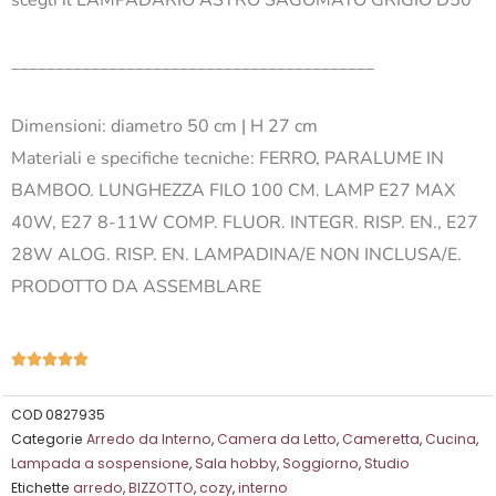
_________________________________________
Dimensioni: diametro 50 cm | H 27 cm
Materiali e specifiche tecniche:
FERRO, PARALUME IN
BAMBOO. LUNGHEZZA FILO 100 CM. LAMP E27 MAX
40W, E27 8-11W COMP. FLUOR. INTEGR. RISP. EN., E27
28W ALOG. RISP. EN. LAMPADINA/E NON INCLUSA/E.
PRODOTTO DA ASSEMBLARE
Valutazione





5
su
COD
0827935
Categorie
Arredo da Interno
,
Camera da Letto
,
Cameretta
,
Cucina
,
5
Lampada a sospensione
,
Sala hobby
,
Soggiorno
,
Studio
Etichette
arredo
,
BIZZOTTO
,
cozy
,
interno