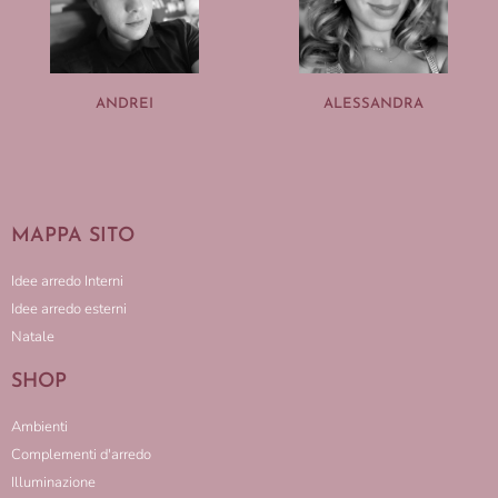
ANDREI
ALESSANDRA
MAPPA SITO
Idee arredo Interni
Idee arredo esterni
Natale
SHOP
Ambienti
Complementi d'arredo
Illuminazione