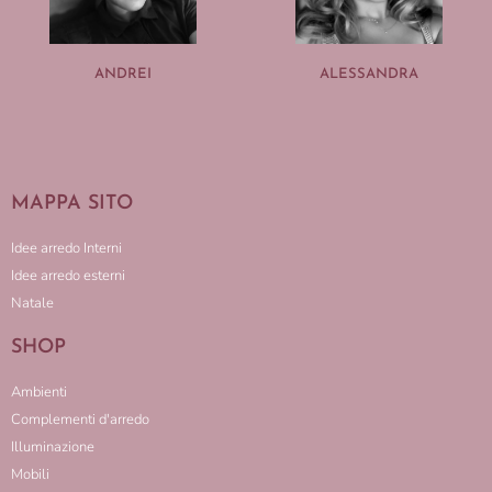
ANDREI
ALESSANDRA
MAPPA SITO
Idee arredo Interni
Idee arredo esterni
Natale
SHOP
Ambienti
Complementi d'arredo
Illuminazione
Mobili