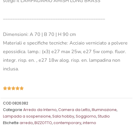
scegli il LAMPADARIO AMISH LONG BRASS
___________________________________________
Dimensioni: A 70 | B 70 | H 90 cm
Materiali e specifiche tecniche: Acciaio verniciato a polvere
epossidica. lamp.: (x3) e27 max 25w, e27 5w comp. fluor.
integr. risp. en. , e27 18w alog. risp. en. lampadina non
inclusa.
Valutazione





5
su
COD
0826382
Categorie
Arredo da Interno
,
Camera da Letto
,
Illuminazione
,
5
Lampada a sospensione
,
Sala hobby
,
Soggiorno
,
Studio
Etichette
arredo
,
BIZZOTTO
,
contemporary
,
interno