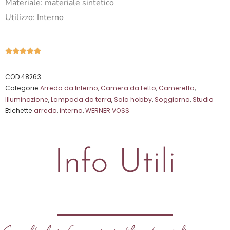
Materiale: materiale sintetico
Utilizzo: Interno
Valutazione





5
su
COD
48263
Categorie
Arredo da Interno
,
Camera da Letto
,
Cameretta
,
5
Illuminazione
,
Lampada da terra
,
Sala hobby
,
Soggiorno
,
Studio
Etichette
arredo
,
interno
,
WERNER VOSS
Info Utili