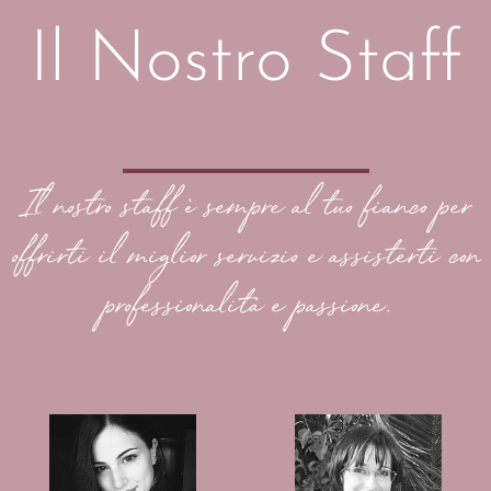
Il Nostro Staff
Il nostro staff è sempre al tuo fianco per
offrirti il miglior servizio e assisterti con
professionalità e passione.