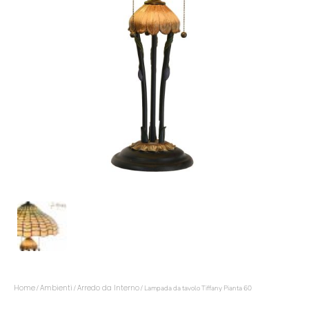
Home
Ambienti
Arredo da Interno
/
/
/ Lampada da tavolo Tiffany Pianta 60