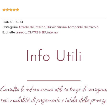
Valutazione





5
su
COD
5LL-5974
Categorie
Arredo da Interno
,
Illuminazione
,
Lampada da tavolo
5
Etichette
arredo
,
CLAYRE & EEF
,
interno
Info Utili
Consulta le informazioni utili su tempi di consegna
resi, modalità di pagamento e tutela della privacy.