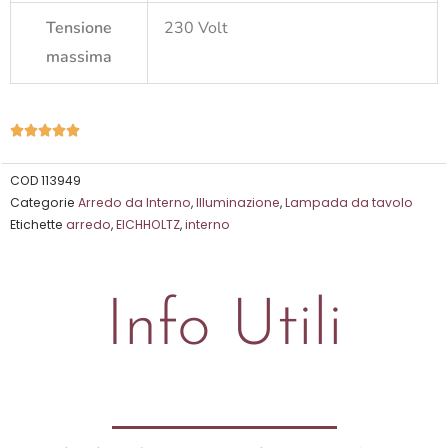
Tensione
230 Volt
massima
Valutazione





5
su
COD
113949
Categorie
Arredo da Interno
,
Illuminazione
,
Lampada da tavolo
5
Etichette
arredo
,
EICHHOLTZ
,
interno
Info Utili