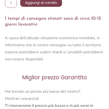
LAMPADA
Aggiungi al carrello
DA
TAVOLO
I tempi di consegna stimati sono di circa 10-15
ELON
giorni lavorativi
quantità
A causa dell’attuale situazione economica mondiale, vi
informiamo che le nostre consegne su tutto il territorio
nazione potrebbero subire ritardi o i prodotti potrebbero
non essere disponibili
Miglior prezzo Garantito
Hai trovato un prezzo più basso del nostro?
Mostraci una prova!
Ti riserveremo il prezzo più basso e in più avrai in