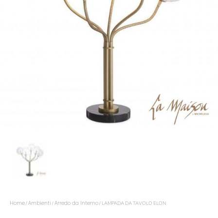
Home
Ambienti
Arredo da Interno
/
/
/ LAMPADA DA TAVOLO ELON