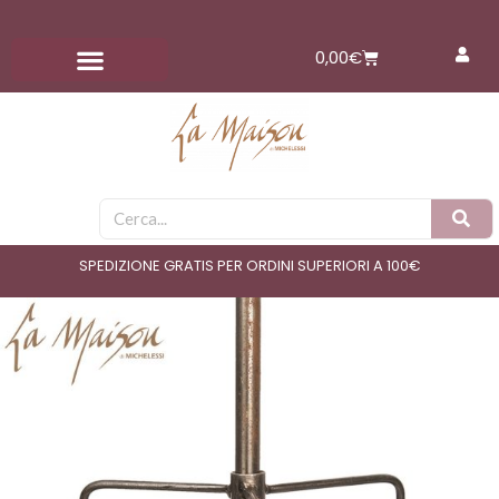
Vai
al
Carrello
0,00
€
contenuto
Cerca
SPEDIZIONE GRATIS PER ORDINI SUPERIORI A 100€