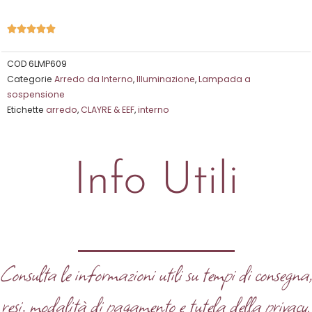
Valutazione





5
su
COD
6LMP609
Categorie
Arredo da Interno
,
Illuminazione
,
Lampada a
5
sospensione
Etichette
arredo
,
CLAYRE & EEF
,
interno
Info Utili
Consulta le informazioni utili su tempi di consegna
resi, modalità di pagamento e tutela della privacy.