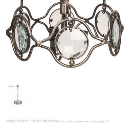
Home
Ambienti
Arredo da Interno
/
/
/ Lampada a sospensione vetro grigio 27