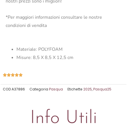
nostri prezzi sono i migliori!
*Per maggiori informazioni consultare le nostre
condizioni di vendita
Materiale:
POLYFOAM
Misure:
8,5 X 8,5 X 12,5 cm
Valutazione





5
su
COD
A37886
Categoria
Pasqua
Etichette
2025
,
Pasqua25
5
Info Utili