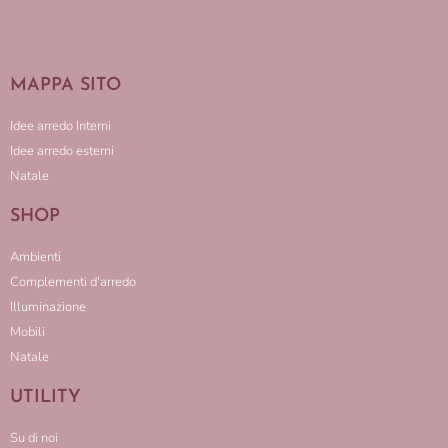
MAPPA SITO
Idee arredo Interni
Idee arredo esterni
Natale
SHOP
Ambienti
Complementi d'arredo
Illuminazione
Mobili
Natale
UTILITY
Su di noi