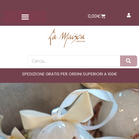
Vai
al
Carrello
0,00
€
contenuto
Cerca
SPEDIZIONE GRATIS PER ORDINI SUPERIORI A 100€