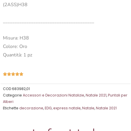
(2ASS)H38
_______________________________________
Misura: H38
Colore: Oro
Quantità: 1 pz
Valutazione





5
su
COD
683982,01
Categorie
Accessori e Decorazioni Natalizie
,
Natale 2021
,
Puntali per
5
Alberi
Etichette
decorazione
,
EDG
,
express natale
,
Natale
,
Natale 2021