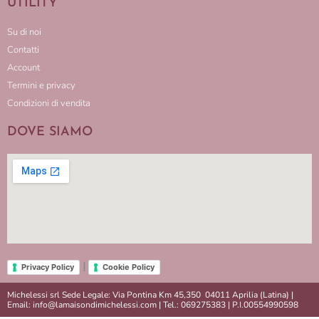
UTILITY
Su di noi
Contatti
Account
Termini e privacy
Condizioni di vendita
DOVE SIAMO
|
Privacy Policy
Cookie Policy
Michelessi srl Sede Legale: Via Pontina Km 45,350 04011 Aprilia (Latina) |
Email: info@lamaisondimichelessi.com | Tel.: 069275383 | P.I.00554990598