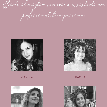
offrirti il miglior servizio e assisterti con
professionalità e passione.
MARIKA
PAOLA