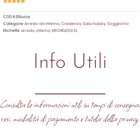
Valutazione





5
su
COD
635lucia
Categorie
Arredo da Interno
,
Credenza
,
Sala hobby
,
Soggiorno
5
Etichette
arredo
,
interno
,
MICHELESSI EL
Info Utili
Consulta le informazioni utili su tempi di consegna
resi, modalità di pagamento e tutela della privacy.