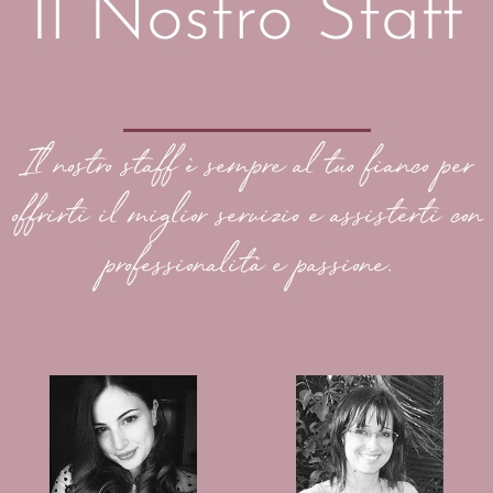
Il Nostro Staff
Il nostro staff è sempre al tuo fianco per
offrirti il miglior servizio e assisterti con
professionalità e passione.