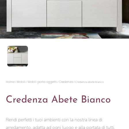
Home
Mobili
Mobili porta oggetti
Credenza
/
/
/
/ Credenza abete bianco
Credenza Abete Bianco
Rendi perfetti i tuoi ambienti con la nostra linea di
arredamento, adatta ad ogni luogo e alla portata di tutti.