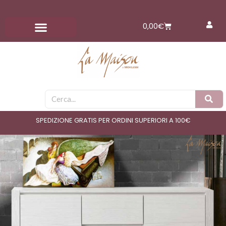
Vai
al
Carrello
0,00
€
contenuto
Cerca
SPEDIZIONE GRATIS PER ORDINI SUPERIORI A 100€