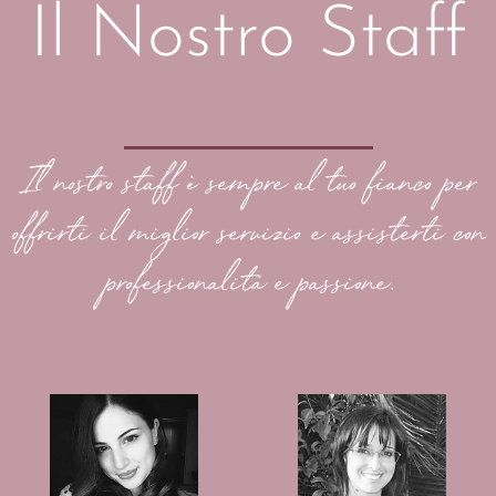
Il Nostro Staff
Il nostro staff è sempre al tuo fianco per
offrirti il miglior servizio e assisterti con
professionalità e passione.