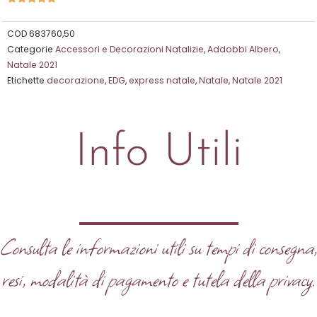
5
su
COD
683760,50
Categorie
Accessori e Decorazioni Natalizie
,
Addobbi Albero
,
5
Natale 2021
Etichette
decorazione
,
EDG
,
express natale
,
Natale
,
Natale 2021
Info Utili
Consulta le informazioni utili su tempi di consegna
resi, modalità di pagamento e tutela della privacy.