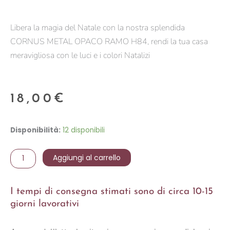
Libera la magia del Natale con la nostra splendida
CORNUS METAL OPACO RAMO H84, rendi la tua casa
meravigliosa con le luci e i colori Natalizi
18,00
€
CORNUS
Disponibilità:
12 disponibili
METAL
OPACO
Aggiungi al carrello
RAMO
H84
I tempi di consegna stimati sono di circa 10-15
quantità
giorni lavorativi