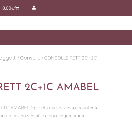
Carrello
0,00
€
 oggetti
Consolle
/
/ CONSOLLE RETT 2C+1C
ETT 2C+1C AMABEL
C AMABEL è piccola ma spaziosa e resistente,
con un ripiano versatile e poco ingombrante.