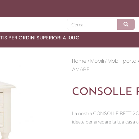
Cerca
IS PER ORDINI SUPERIORI A 100€
Home
Mobili
Mobili porta
/
/
AMABEL
CONSOLLE R
La nostra CONSOLLE RETT 2C+1
ideale per arredare la tua casa 