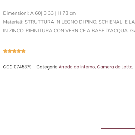
Dimensioni: A 60| B 33 | H 78 cm
Materiali:
STRUTTURA IN LEGNO DI PINO. SCHIENALI E LA
IN ZINCO. RIFINITURA CON VERNICE A BASE D’ACQUA.
Valutazione





5
COD
0745379
Categorie
Arredo da Interno
,
Camera da Letto
,
su
5