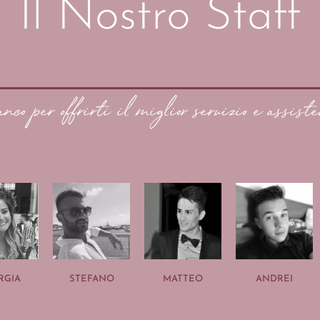
Il Nostro Staff
anco per offrirti il miglior servizio e assiste
RGIA
STEFANO
MATTEO
ANDREI