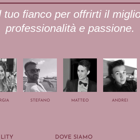
 tuo fianco per offrirti il migli
professionalità e passione.
RGIA
STEFANO
MATTEO
ANDREI
ILITY
DOVE SIAMO