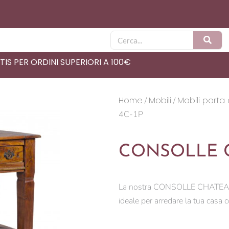
Cerca
IS PER ORDINI SUPERIORI A 100€
Home
Mobili
Mobili porta
/
/
4C-1P
CONSOLLE C
La nostra CONSOLLE CHATEAUX 
ideale per arredare la tua casa 