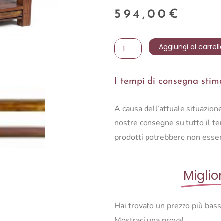
594,00
€
CONSOLLE
Aggiungi al carrell
CHATEAUX
4C-
I tempi di consegna stimat
1P
quantità
A causa dell’attuale situazio
nostre consegne su tutto il ter
prodotti potrebbero non esser
Miglio
Hai trovato un prezzo più bas
Mostraci una prova!