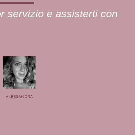
or servizio e assisterti con
ALESSANDRA