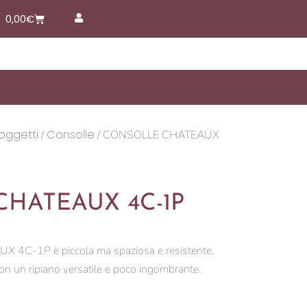
Carrello
0,00
€
 oggetti
Consolle
/
/ CONSOLLE CHATEAUX
HATEAUX 4C-1P
4C-1P è piccola ma spaziosa e resistente,
con un ripiano versatile e poco ingombrante.