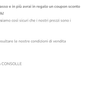
basso e in più avrai in regalo un coupon sconto
0%!
s
iamo così sicuri che i nostri prezzi sono i
sultare le nostre condizioni di vendita
i la CONSOLLE