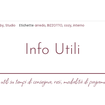
bby
,
Studio
Etichette
arredo
,
BIZZOTTO
,
cozy
,
interno
Info Utili
tili su tempi di consegna, resi, modalità di pagame