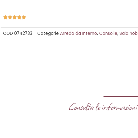
Valutazione





5
COD
0742733
Categorie
Arredo da Interno
,
Consolle
,
Sala ho
su
5
Consulta le informazioni u