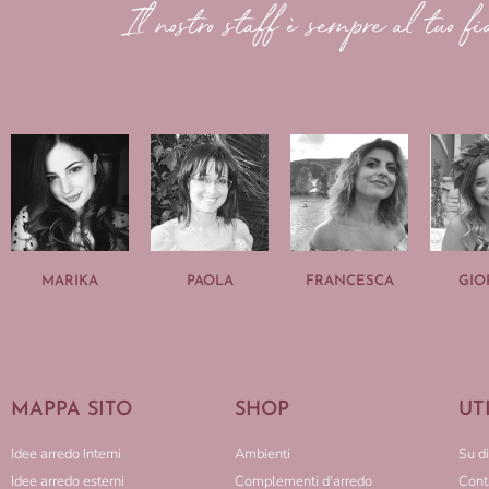
Il nostro staff è sempre al tuo fi
MARIKA
PAOLA
FRANCESCA
GIO
MAPPA SITO
SHOP
UT
Idee arredo Interni
Ambienti
Su di
Idee arredo esterni
Complementi d'arredo
Conta