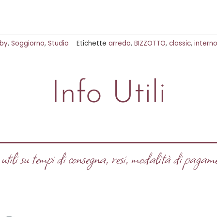
bby
,
Soggiorno
,
Studio
Etichette
arredo
,
BIZZOTTO
,
classic
,
intern
Info Utili
tili su tempi di consegna, resi, modalità di pagame