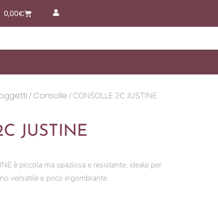
Carrello
0,00
€
 oggetti
Consolle
/
/ CONSOLLE 2C JUSTINE
C JUSTINE
 è piccola ma spaziosa e resistente, ideale per
iano versatile e poco ingombrante.