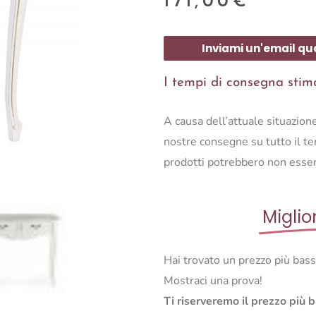
171,00
€
Inviami un'email qu
I tempi di consegna stimat
A causa dell’attuale situazio
nostre consegne su tutto il ter
prodotti potrebbero non esser
Miglio
Hai trovato un prezzo più bas
Mostraci una prova!
Ti riserveremo il prezzo più 