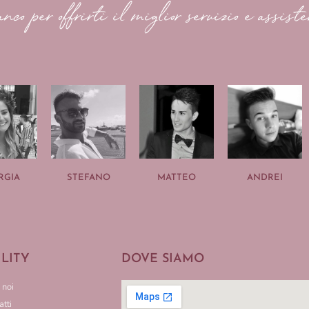
anco per offrirti il miglior servizio e assiste
RGIA
STEFANO
MATTEO
ANDREI
ILITY
DOVE SIAMO
 noi
tti