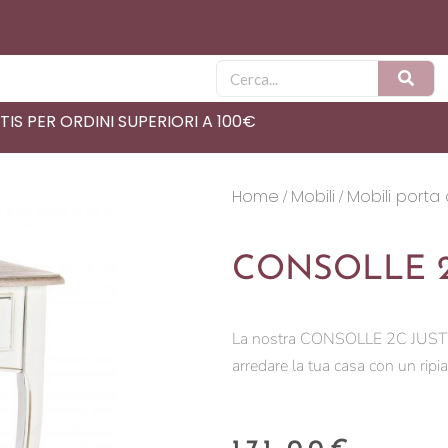
Cerca
IS PER ORDINI SUPERIORI A 100€
Home
Mobili
Mobili porta
/
/
CONSOLLE 2
La nostra CONSOLLE 2C JUSTINE
arredare la tua casa con un rip