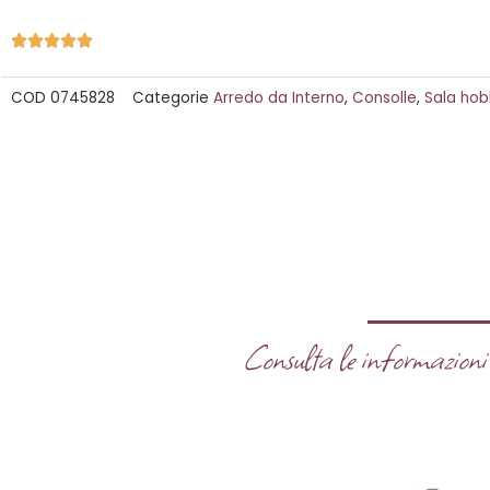
Valutazione





5
COD
0745828
Categorie
Arredo da Interno
,
Consolle
,
Sala ho
su
5
Consulta le informazioni u