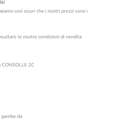
0%!
s
iamo così sicuri che i nostri prezzi sono i
sultare le nostre condizioni di vendita
li la CONSOLLE 2C
o. gambe da