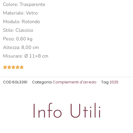
Colore:
Trasparente
Materiale:
Vetro
Modulo:
Rotondo
Stile:
Classico
Peso:
0,60 kg
Altezza:
8,00 cm
Misurare:
Ø 11×8 cm
Valutazione





5
su
COD
6GL3391
Categoria
Complementi d'arredo
Tag
2025
5
Info Utili