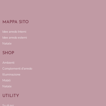
MAPPA SITO
Idee arredo Interni
Idee arredo esterni
Natale
SHOP
Ambienti
Complementi d'arredo
Illuminazione
Mobili
Natale
UTILITY
Su di noi