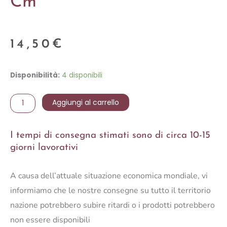
Cm
14,50
€
ciotola
Disponibilità:
4 disponibili
di
vetro
Aggiungi al carrello
con
tappo
I tempi di consegna stimati sono di circa 10-15
Trasparente
giorni lavorativi
Ø
11x8
A causa dell’attuale situazione economica mondiale, vi
cm
quantità
informiamo che le nostre consegne su tutto il territorio
nazione potrebbero subire ritardi o i prodotti potrebbero
non essere disponibili