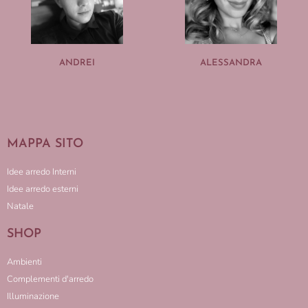
ANDREI
ALESSANDRA
MAPPA SITO
Idee arredo Interni
Idee arredo esterni
Natale
SHOP
Ambienti
Complementi d'arredo
Illuminazione