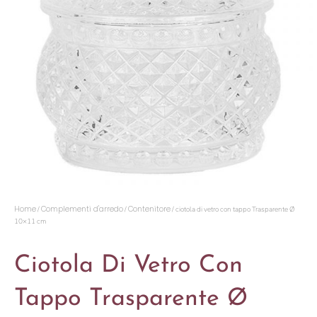
Home
Complementi d'arredo
Contenitore
/
/
/ ciotola di vetro con tappo Trasparente Ø
10×11 cm
Ciotola Di Vetro Con
Tappo Trasparente Ø