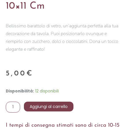
10×11 Cm
Bellissimo barattolo di vetro, un’aggiunta perfetta alla tua
decorazione da tavola. Puoi posizionarlo ovunque e
riempirlo con zucchero, dolci o cioccolatini. Dona un tocco
elegante e raffinato!
5,00
€
ciotola
Disponibilità:
12 disponibili
di
vetro
Aggiungi al carrello
con
tappo
I tempi di consegna stimati sono di circa 10-15
Trasparente