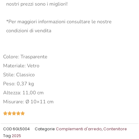
nostri prezzi sono i migliori!
*Per maggiori informazioni consultare le nostre
condizioni di vendita
Colore:
Trasparente
Materiale:
Vetro
Stile:
Classico
Peso:
0,37 kg
Altezza:
11,00 cm
Misurare:
Ø 10×11 cm
Valutazione





5
su
COD
6GL5004
Categorie
Complementi d'arredo
,
Contenitore
Tag
2025
5