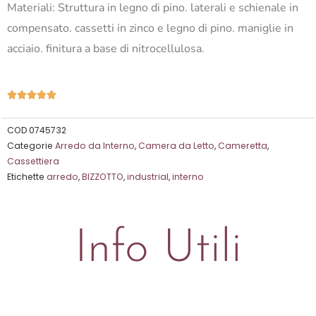
Materiali: Struttura in legno di pino. laterali e schienale in
compensato. cassetti in zinco e legno di pino. maniglie in
acciaio. finitura a base di nitrocellulosa.
Valutazione





5
su
COD
0745732
Categorie
Arredo da Interno
,
Camera da Letto
,
Cameretta
,
5
Cassettiera
Etichette
arredo
,
BIZZOTTO
,
industrial
,
interno
Info Utili