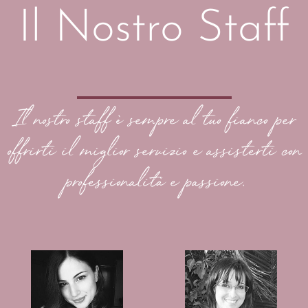
Il Nostro Staff
Il nostro staff è sempre al tuo fianco per
offrirti il miglior servizio e assisterti con
professionalità e passione.