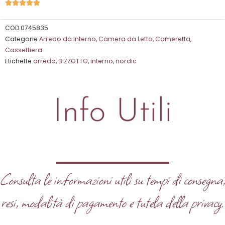
Valutazione





5
su
COD
0745835
Categorie
Arredo da Interno
,
Camera da Letto
,
Cameretta
,
5
Cassettiera
Etichette
arredo
,
BIZZOTTO
,
interno
,
nordic
Info Utili
Consulta le informazioni utili su tempi di consegna
resi, modalità di pagamento e tutela della privacy.