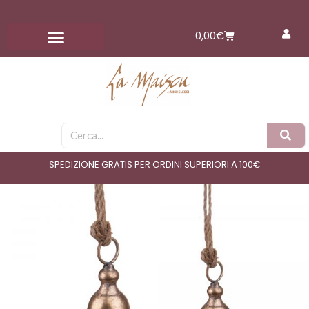
Vai
al
Carrello
0,00
€
contenuto
Cerca
SPEDIZIONE GRATIS PER ORDINI SUPERIORI A 100€