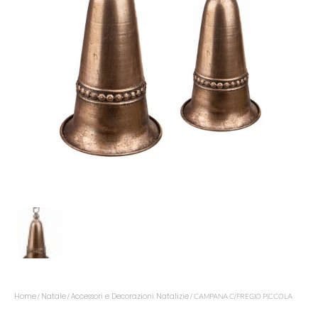
Home
Natale
Accessori e Decorazioni Natalizie
/
/
/ CAMPANA C/FREGIO PICCOLA