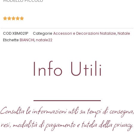
MODELLO PICCOLO
Valutazione





5
su
COD
XBM021P
Categorie
Accessori e Decorazioni Natalizie
,
Natale
Etichette
BIANCHI
,
natale22
5
Info Utili
Consulta le informazioni utili su tempi di consegna
resi, modalità di pagamento e tutela della privacy.