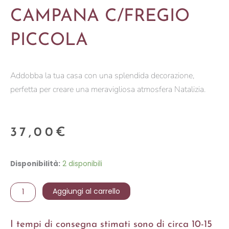
CAMPANA C/FREGIO
PICCOLA
Addobba la tua casa con una splendida decorazione,
perfetta per creare una meravigliosa atmosfera Natalizia.
37,00
€
CAMPANA
Disponibilità:
2 disponibili
C/FREGIO
PICCOLA
Aggiungi al carrello
quantità
I tempi di consegna stimati sono di circa 10-15