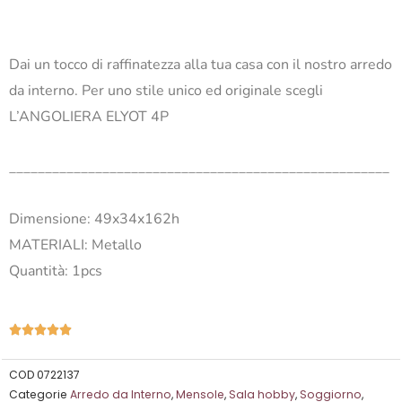
Dai un tocco di raffinatezza alla tua casa con il nostro arredo
da interno. Per uno stile unico ed originale scegli
L’ANGOLIERA ELYOT 4P
_____________________________________________________
Dimensione: 49x34x162h
MATERIALI: Metallo
Quantità: 1pcs
Valutazione





5
su
COD
0722137
Categorie
Arredo da Interno
,
Mensole
,
Sala hobby
,
Soggiorno
,
5