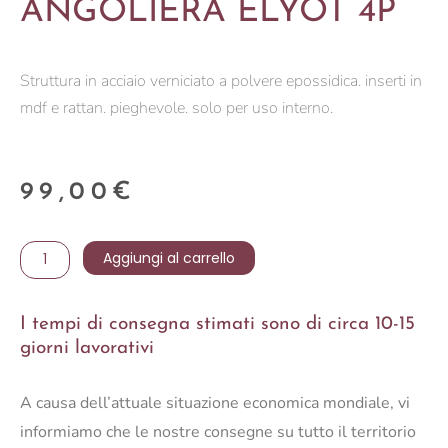
ANGOLIERA ELYOT 4P
Struttura in acciaio verniciato a polvere epossidica. inserti in
mdf e rattan. pieghevole. solo per uso interno.
99,00
€
ANGOLIERA
Aggiungi al carrello
ELYOT
4P
I tempi di consegna stimati sono di circa 10-15
quantità
giorni lavorativi
A causa dell’attuale situazione economica mondiale, vi
informiamo che le nostre consegne su tutto il territorio