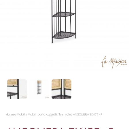
Home
Mobili
Mobili porta oggetti
Mensole
/
/
/
/ ANGOLIERA ELYOT 4P