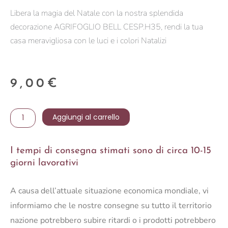
Libera la magia del Natale con la nostra splendida
decorazione AGRIFOGLIO BELL CESP.H35, rendi la tua
casa meravigliosa con le luci e i colori Natalizi
9,00
€
AGRIFOGLIO
Aggiungi al carrello
BELL
CESP.H35
I tempi di consegna stimati sono di circa 10-15
quantità
giorni lavorativi
A causa dell’attuale situazione economica mondiale, vi
informiamo che le nostre consegne su tutto il territorio
nazione potrebbero subire ritardi o i prodotti potrebbero