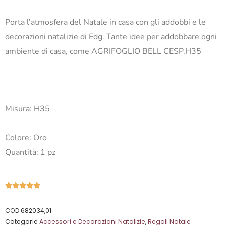
Porta l’atmosfera del Natale in casa con gli addobbi e le
decorazioni natalizie di Edg. Tante idee per addobbare ogni
ambiente di casa, come AGRIFOGLIO BELL CESP.H35
_______________________________________
Misura: H35
Colore: Oro
Quantità: 1 pz
Valutazione





5
su
COD
682034,01
Categorie
Accessori e Decorazioni Natalizie
,
Regali Natale
5