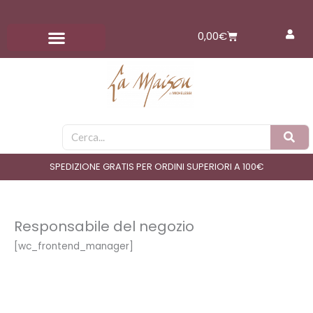
Vai
al
Carrello
0,00
€
contenuto
Cerca
SPEDIZIONE GRATIS PER ORDINI SUPERIORI A 100€
Responsabile del negozio
[wc_frontend_manager]