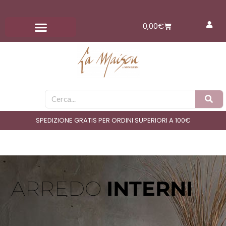
Vai
al
Carrello
0,00
€
contenuto
Cerca
SPEDIZIONE GRATIS PER ORDINI SUPERIORI A 100€
ARREDO
INTERNI