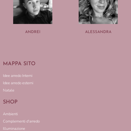
ANDREI
ALESSANDRA
MAPPA SITO
Idee arredo Interni
Idee arredo esterni
Natale
SHOP
Ambienti
Complementi d'arredo
Illuminazione