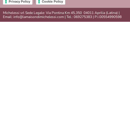
|
Privacy Policy
Cookie Policy
Michelessi srl Sede Legale: Via Pontina Km 45,350 04011 Aprilia (Latina) |
Email: info@lamaisondimichelessi.com | Tel.: 069275383 | P.I.00554990598