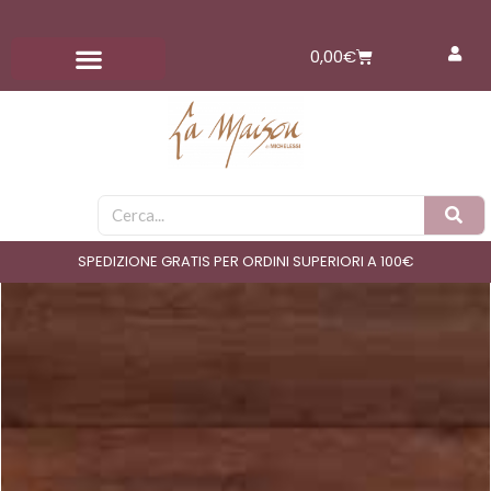
Vai
al
Carrello
0,00
€
contenuto
Cerca
SPEDIZIONE GRATIS PER ORDINI SUPERIORI A 100€