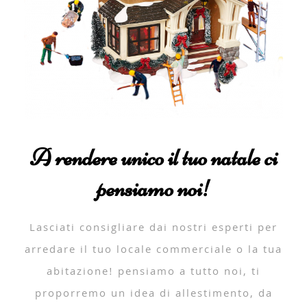
A rendere unico il tuo natale ci
pensiamo noi!
Lasciati consigliare dai nostri esperti per
arredare il tuo locale commerciale o la tua
abitazione! pensiamo a tutto noi, ti
proporremo un idea di allestimento, da