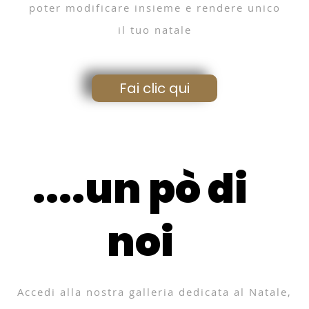
poter modificare insieme e rendere unico
il tuo natale
Fai clic qui
....un pò di
noi
Accedi alla nostra galleria dedicata al Natale,