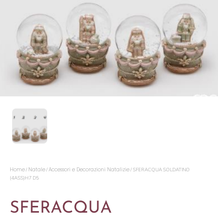
Home
Natale
Accessori e Decorazioni Natalizie
/
/
/ SFERACQUA SOLDATINO
(4ASS)H7 D5
SFERACQUA