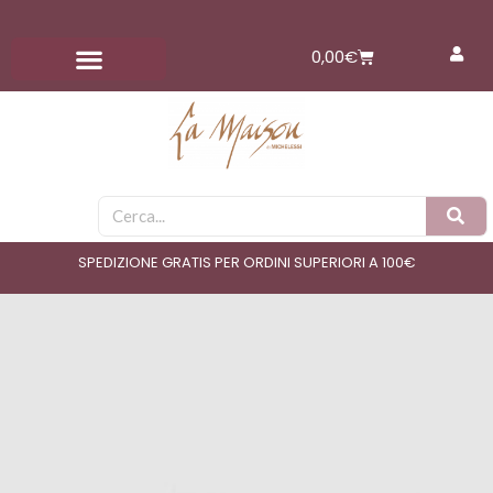
Vai
al
Carrello
0,00
€
contenuto
Cerca
SPEDIZIONE GRATIS PER ORDINI SUPERIORI A 100€