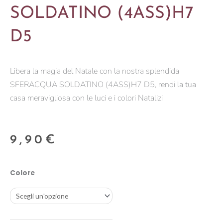
SOLDATINO (4ASS)H7
D5
Libera la magia del Natale con la nostra splendida
SFERACQUA SOLDATINO (4ASS)H7 D5, rendi la tua
casa meravigliosa con le luci e i colori Natalizi
9,90
€
SFERACQUA
Colore
SOLDATINO
(4ASS)H7
D5
quantità