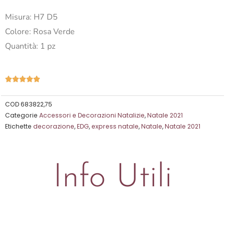
Misura: H7 D5
Colore: Rosa Verde
Quantità: 1 pz
Valutazione





5
su
COD
683822,75
Categorie
Accessori e Decorazioni Natalizie
,
Natale 2021
5
Etichette
decorazione
,
EDG
,
express natale
,
Natale
,
Natale 2021
Info Utili