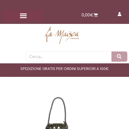
Vai
al
Carrello
0,00
€
contenuto
Cerca
SPEDIZIONE GRATIS PER ORDINI SUPERIORI A 100€