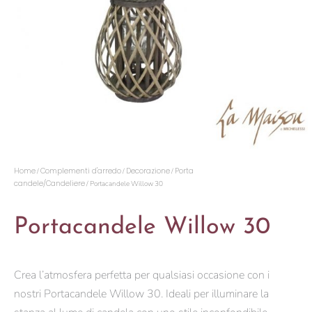
Home
Complementi d'arredo
Decorazione
Porta
/
/
/
candele/Candeliere
/ Portacandele Willow 30
Portacandele Willow 30
Crea l’atmosfera perfetta per qualsiasi occasione con i
nostri Portacandele Willow 30. Ideali per illuminare la