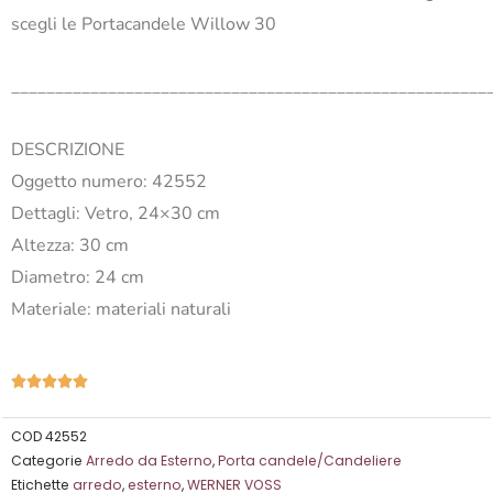
scegli le Portacandele Willow 30
______________________________________________________
DESCRIZIONE
Oggetto numero: 42552
Dettagli: Vetro, 24×30 cm
Altezza: 30 cm
Diametro: 24 cm
Materiale: materiali naturali
Valutazione





5
su
COD
42552
Categorie
Arredo da Esterno
,
Porta candele/Candeliere
5
Etichette
arredo
,
esterno
,
WERNER VOSS