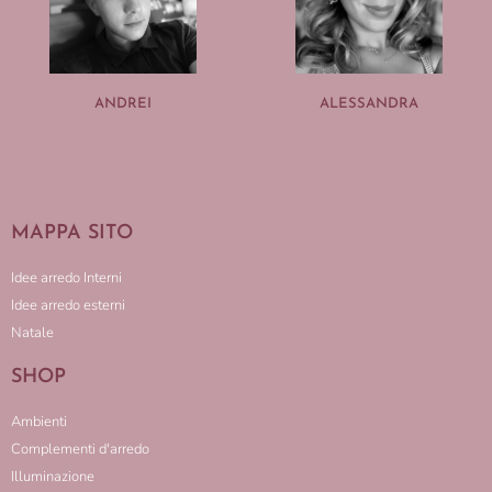
ANDREI
ALESSANDRA
MAPPA SITO
Idee arredo Interni
Idee arredo esterni
Natale
SHOP
Ambienti
Complementi d'arredo
Illuminazione