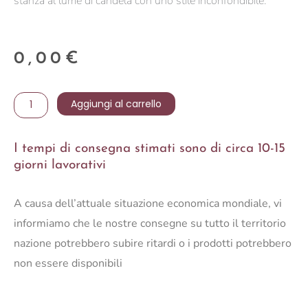
stanza al lume di candela con uno stile inconfondibile.
0,00
€
Portacandele
Aggiungi al carrello
Willow
30
I tempi di consegna stimati sono di circa 10-15
quantità
giorni lavorativi
A causa dell’attuale situazione economica mondiale, vi
informiamo che le nostre consegne su tutto il territorio
nazione potrebbero subire ritardi o i prodotti potrebbero
non essere disponibili