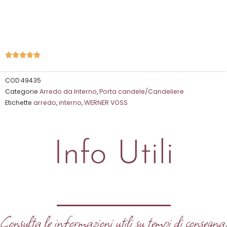
Valutazione





5
su
COD
49435
Categorie
Arredo da Interno
,
Porta candele/Candeliere
5
Etichette
arredo
,
interno
,
WERNER VOSS
Info Utili
Consulta le informazioni utili su tempi di consegna