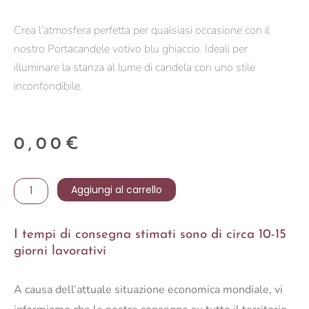
Crea l’atmosfera perfetta per qualsiasi occasione con il
nostro Portacandele votivo blu ghiaccio. Ideali per
illuminare la stanza al lume di candela con uno stile
inconfondibile.
0,00
€
Portacandele
Aggiungi al carrello
votivo
blu
I tempi di consegna stimati sono di circa 10-15
ghiaccio
giorni lavorativi
quantità
A causa dell’attuale situazione economica mondiale, vi