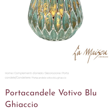
Home
Complementi d'arredo
Decorazione
Porta
/
/
/
candele/Candeliere
/ Portacandele votivo blu ghiaccio
Portacandele Votivo Blu
Ghiaccio