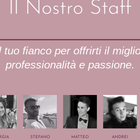
Il Nostro Staff
 tuo fianco per offrirti il migli
professionalità e passione.
RGIA
STEFANO
MATTEO
ANDREI