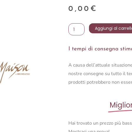
0,00
€
Portacandele
Aggiungi al carrell
Flame
quantità
I tempi di consegna stimat
A causa dell’attuale situazio
nostre consegne su tutto il ter
prodotti potrebbero non esser
Miglio
Hai trovato un prezzo più bas
Mostraci una prova!