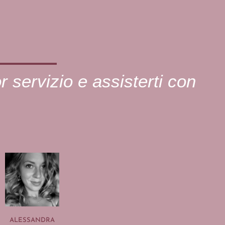
or servizio e assisterti con
ALESSANDRA