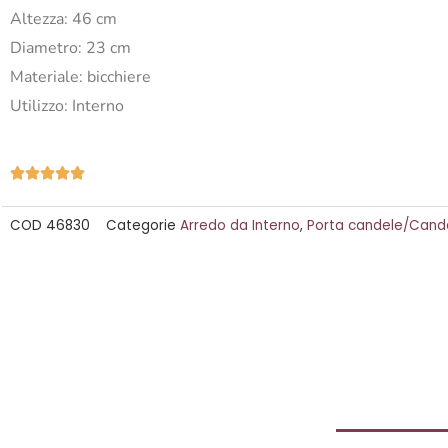
Altezza: 46 cm
Diametro: 23 cm
Materiale: bicchiere
Utilizzo: Interno
Valutazione





5
COD
46830
Categorie
Arredo da Interno
,
Porta candele/Cande
su
5