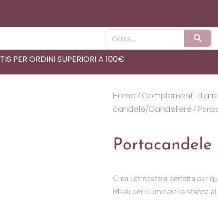
Cerca
IS PER ORDINI SUPERIORI A 100€
Home
Complementi d'arr
/
candele/Candeliere
/ Porta
Portacandele
Crea l’atmosfera perfetta per q
Ideali per illuminare la stanza a