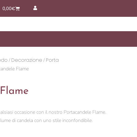
Carrello
0,00
€
edo
Decorazione
Porta
/
/
candele Flame
 Flame
ualsiasi occasione con il nostro Portacandele Flame.
l lume di candela con uno stile inconfondibile.