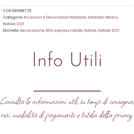
5
su
COD
683887,75
Categorie
Accessori e Decorazioni Natalizie
,
Addobbi Albero
,
5
Natale 2021
Etichette
decorazione
,
EDG
,
express natale
,
Natale
,
Natale 2021
Info Utili
Consulta le informazioni utili su tempi di consegna
resi, modalità di pagamento e tutela della privacy.