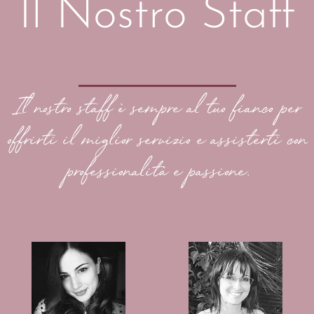
Il Nostro Staff
Il nostro staff è sempre al tuo fianco per
offrirti il miglior servizio e assisterti con
professionalità e passione.