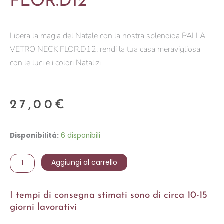
FLOR.D12
Libera la magia del Natale con la nostra splendida PALLA
VETRO NECK FLOR.D12, rendi la tua casa meravigliosa
con le luci e i colori Natalizi
27,00
€
PALLA
Disponibilità:
6 disponibili
VETRO
NECK
Aggiungi al carrello
FLOR.D12
quantità
I tempi di consegna stimati sono di circa 10-15
giorni lavorativi