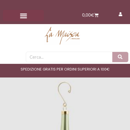
Vai
al
Carrello
0,00
€
contenuto
Cerca
SPEDIZIONE GRATIS PER ORDINI SUPERIORI A 100€