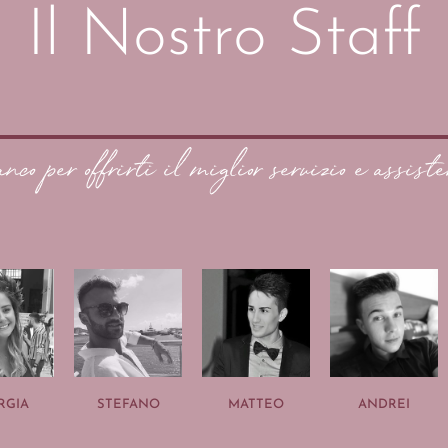
Il Nostro Staff
anco per offrirti il miglior servizio e assiste
RGIA
STEFANO
MATTEO
ANDREI