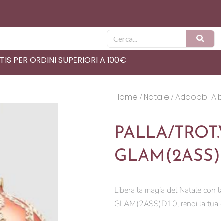
Cerca
IS PER ORDINI SUPERIORI A 100€
Home
Natale
Addobbi Al
/
/
PALLA/TROT
GLAM(2ASS)
Libera la magia del Natale co
GLAM(2ASS)D10, rendi la tua cas