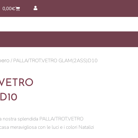
Carrello
0,00
€
bero
/ PALLA/TROT.VETRO GLAM(2ASS)D10
.VETRO
D10
n la nostra splendida PALLA/TROT.VETRO
a meravigliosa con le luci e i colori Natalizi