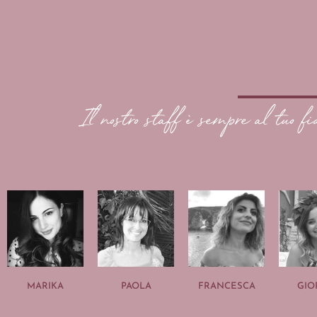
Il nostro staff è sempre al tuo fi
MARIKA
PAOLA
FRANCESCA
GIO