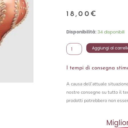
18,00
€
PALLA/TROT.VETRO
Disponibilità:
34 disponibili
GLAM(2ASS)D10
quantità
Aggiungi al carrell
I tempi di consegna stimat
A causa dell’attuale situazio
nostre consegne su tutto il ter
prodotti potrebbero non esser
Miglio