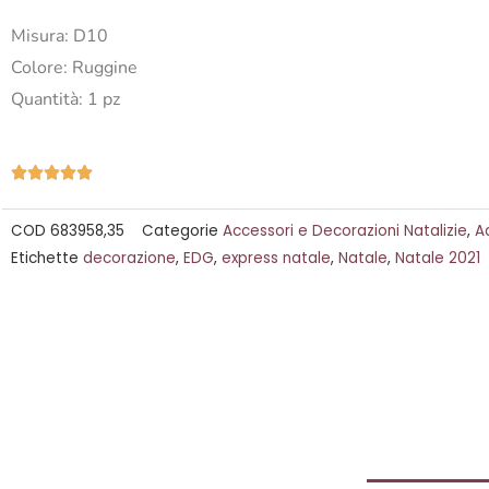
Misura: D10
Colore: Ruggine
Quantità: 1 pz
Valutazione





5
COD
683958,35
Categorie
Accessori e Decorazioni Natalizie
,
A
su
Etichette
decorazione
,
EDG
,
express natale
,
Natale
,
Natale 2021
5