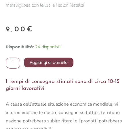
meravigliosa con le luci e i colori Natalizi
9,00
€
MORE
Disponibilità:
24 disponibili
RAMO
X15
Aggiungi al carrello
H40
quantità
I tempi di consegna stimati sono di circa 10-15
giorni lavorativi
A causa dell’attuale situazione economica mondiale, vi
informiamo che le nostre consegne su tutto il territorio
nazione potrebbero subire ritardi o i prodotti potrebbero