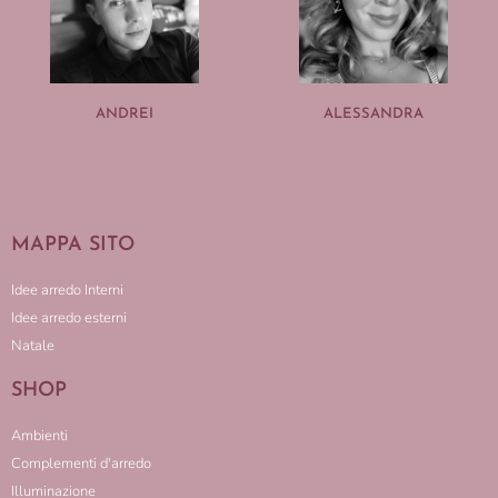
ANDREI
ALESSANDRA
MAPPA SITO
Idee arredo Interni
Idee arredo esterni
Natale
SHOP
Ambienti
Complementi d'arredo
Illuminazione