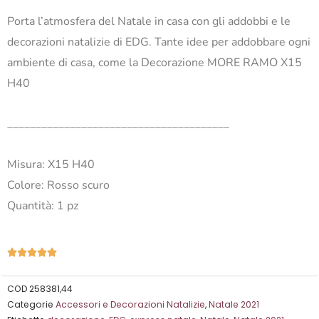
Porta l’atmosfera del Natale in casa con gli addobbi e le
decorazioni natalizie di EDG. Tante idee per addobbare ogni
ambiente di casa, come la Decorazione MORE RAMO X15
H40
_______________________________________
Misura: X15 H40
Colore: Rosso scuro
Quantità: 1 pz
Valutazione





5
su
COD
258381,44
Categorie
Accessori e Decorazioni Natalizie
,
Natale 2021
5